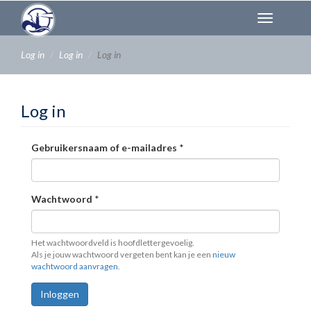
Overslaan
Toggl
en
naviga
naar
de
Log in
Log in
Log in
inhoud
gaan
Log in
Gebruikersnaam of e-mailadres
*
Wachtwoord
*
Het wachtwoordveld is hoofdlettergevoelig.
Als je jouw wachtwoord vergeten bent kan je een
nieuw
wachtwoord aanvragen
.
Inloggen