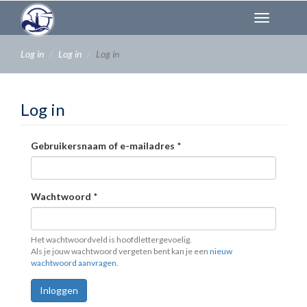
Overslaan
Toggl
en
naviga
naar
de
Log in
Log in
Log in
inhoud
gaan
Log in
Gebruikersnaam of e-mailadres
*
Wachtwoord
*
Het wachtwoordveld is hoofdlettergevoelig.
Als je jouw wachtwoord vergeten bent kan je een
nieuw
wachtwoord aanvragen
.
Inloggen