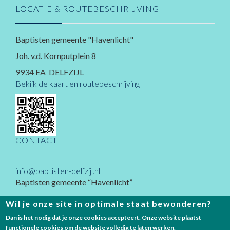
LOCATIE & ROUTEBESCHRIJVING
Baptisten gemeente "Havenlicht"
Joh. v.d. Kornputplein 8
9934 EA DELFZIJL
Bekijk de kaart en routebeschrijving
CONTACT
info@baptisten-delfzijl.nl
Baptisten gemeente “Havenlicht”
Joh. v.d. Kornputplein 8
Wil je onze site in optimale staat bewonderen?
9934 EA
Delfzijl
Dan is het nodig dat je onze cookies accepteert. Onze website plaatst
functionele cookies om de website volledig te laten werken.