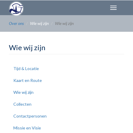
Overslaan
Toggl
en
naviga
naar
de
Over ons
Wie wij zijn
Wie wij zijn
inhoud
gaan
Wie wij zijn
Tijd & Locatie
Kaart en Route
Wie wij zijn
Collecten
Contactpersonen
Missie en Visie