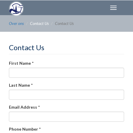
Overslaan
Toggl
en
naviga
naar
de
Over ons
Contact Us
Contact Us
inhoud
gaan
Contact Us
First Name
*
Last Name
*
Email Address
*
Phone Number
*