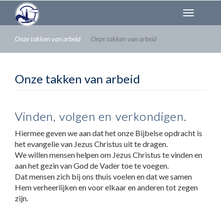
Overslaan
Toggl
en
naviga
naar
de
Onze takken van arbeid
Onze takken van arbeid
inhoud
gaan
Onze takken van arbeid
Vinden, volgen en verkondigen.
Hiermee geven we aan dat het onze Bijbelse opdracht is
het evangelie van Jezus Christus uit te dragen.
We willen mensen helpen om Jezus Christus te vinden en
aan het gezin van God de Vader toe te voegen.
Dat mensen zich bij ons thuis voelen en dat we samen
Hem verheerlijken en voor elkaar en anderen tot zegen
zijn.