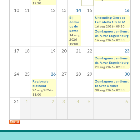
19:30
10
11
12
13
14
15
16
Bij
Uitzending Omroep
domie
Eemsdelta 105.4 FM
op de
16 aug 2026 - 09:30
koffie
Zondagmorgendienst
14 aug
ds. A. van Engelenburg
2026 -
16 aug 2026 - 09:30
15:00
17
18
19
20
21
22
23
Zondagmorgendienst
ds. A. van Engelenburg
23 aug 2026 - 09:30
24
25
26
27
28
29
30
Regionale
Zondagmorgendienst
bidstond
br. Sven Dekker
26 aug 2026 -
30 aug 2026 - 09:30
11:00
31
1
2
3
4
5
6