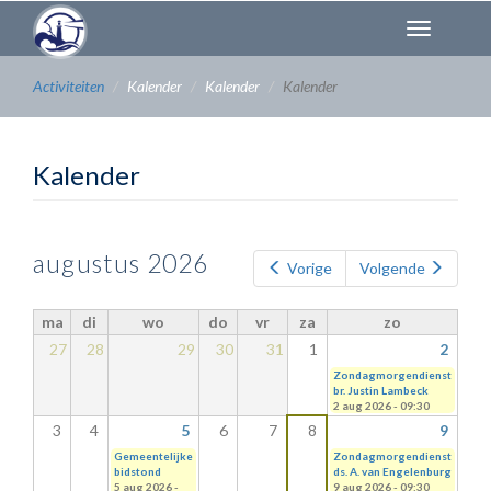
Overslaan
Toggl
en
naviga
naar
de
Activiteiten
Kalender
Kalender
Kalender
inhoud
gaan
Kalender
augustus 2026
Vorige
Volgende
ma
di
wo
do
vr
za
zo
27
28
29
30
31
1
2
Zondagmorgendienst
br. Justin Lambeck
2 aug 2026 - 09:30
3
4
5
6
7
8
9
Gemeentelijke
Zondagmorgendienst
bidstond
ds. A. van Engelenburg
5 aug 2026 -
9 aug 2026 - 09:30