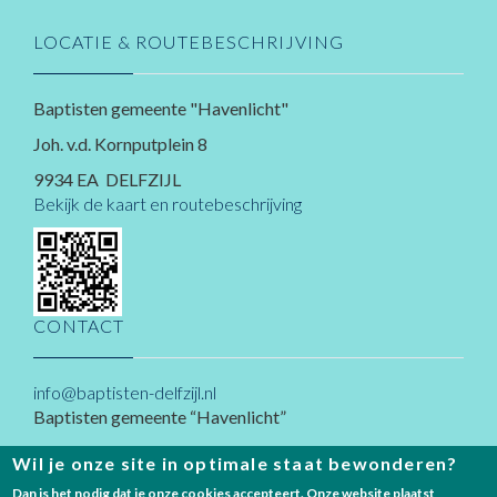
LOCATIE & ROUTEBESCHRIJVING
Baptisten gemeente "Havenlicht"
Joh. v.d. Kornputplein 8
9934 EA DELFZIJL
Bekijk de kaart en routebeschrijving
CONTACT
info@baptisten-delfzijl.nl
Baptisten gemeente “Havenlicht”
Joh. v.d. Kornputplein 8
Wil je onze site in optimale staat bewonderen?
9934 EA
Delfzijl
Dan is het nodig dat je onze cookies accepteert. Onze website plaatst