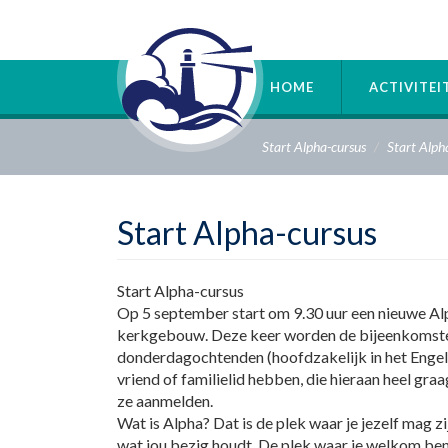
Overslaan
en
naar
de
HOME
ACTIVITE
inhoud
gaan
Start Alpha-cursus
Start Alph
Start Alpha-cursus
Start Alpha-cursus
Op 5 september start om 9.30 uur een nieuwe Al
kerkgebouw. Deze keer worden de bijeenkomst
donderdagochtenden (hoofdzakelijk in het Engels
vriend of familielid hebben, die hieraan heel gra
ze aanmelden.
Wat is Alpha? Dat is de plek waar je jezelf mag zi
wat jou bezig houdt. De plek waar je welkom ben