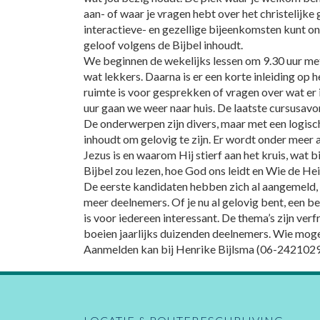
aan- of waar je vragen hebt over het christelijke g
interactieve- en gezellige bijeenkomsten kunt on
geloof volgens de Bijbel inhoudt.
We beginnen de wekelijks lessen om 9.30 uur met
wat lekkers. Daarna is er een korte inleiding op
ruimte is voor gesprekken of vragen over wat er i
uur gaan we weer naar huis. De laatste cursusav
De onderwerpen zijn divers, maar met een logis
inhoudt om gelovig te zijn. Er wordt onder meer
Jezus is en waarom Hij stierf aan het kruis, wat 
Bijbel zou lezen, hoe God ons leidt en Wie de Heili
De eerste kandidaten hebben zich al aangemeld, 
meer deelnemers. Of je nu al gelovig bent, een bee
is voor iedereen interessant. De thema’s zijn ver
boeien jaarlijks duizenden deelnemers. Wie moge
Aanmelden kan bij Henrike Bijlsma (06-2421029