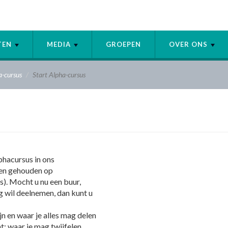
ITEN
MEDIA
GROEPEN
OVER ONS
a-cursus
Start Alpha-cursus
phacursus in ons
en gehouden op
). Mocht u nu een buur,
ag wil deelnemen, dan kunt u
jn en waar je alles mag delen
t; waar je mag twijfelen