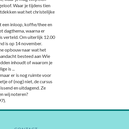
eloof. Waar je tijdens tien
tdekken wat het christelijke
 een inloop, koffie/thee en
 het dagthema, waarna er
s verteld. Om uiterlijk 12.00
ond is op 14 november.
che opbouw naar wat het
 aandacht besteed aan Wie
bidden inhoudt of waarom je
ge is ...
maar er is nog ruimte voor
tje of (nog) niet, de cursus
frissend en uitdagend. Ze
n wij noteren?
7).