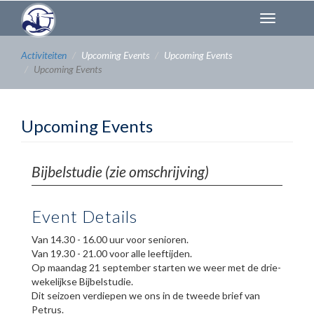
Overslaan
Toggl
en
naviga
naar
de
Activiteiten
Upcoming Events
Upcoming Events
inhoud
Upcoming Events
gaan
Upcoming Events
Bijbelstudie (zie omschrijving)
Event Details
Van 14.30 - 16.00 uur voor senioren.
Van 19.30 - 21.00 voor alle leeftijden.
Op maandag 21 september starten we weer met de drie-
wekelijkse Bijbelstudie.
Dit seizoen verdiepen we ons in de tweede brief van
Petrus.