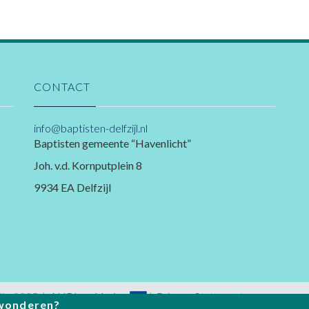
CONTACT
info@baptisten-delfzijl.nl
Baptisten gemeente “Havenlicht”
Joh. v.d. Kornputplein 8
9934 EA
Delfzijl
l - 2025 |
ANBI verklaring
|
Privacy Statement
bewonderen?