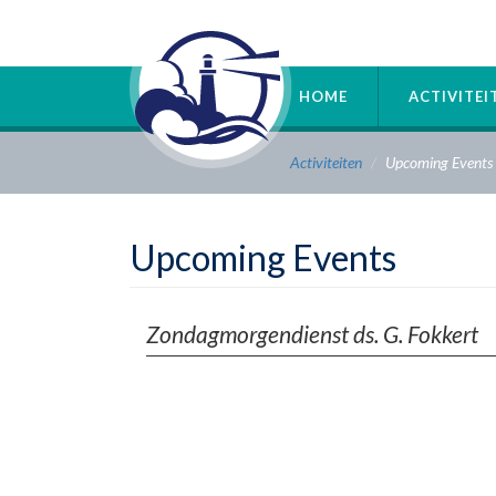
Overslaan
en
naar
de
HOME
ACTIVITE
inhoud
gaan
Activiteiten
Upcoming Events
Upcoming Events
Zondagmorgendienst ds. G. Fokkert