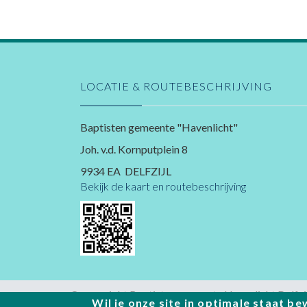
LOCATIE & ROUTEBESCHRIJVING
Baptisten gemeente "Havenlicht"
Joh. v.d. Kornputplein 8
9934 EA DELFZIJL
Bekijk de kaart en routebeschrijving
© copyright Baptistengemeente Havenlicht Delfzij
Wil je onze site in optimale staat 